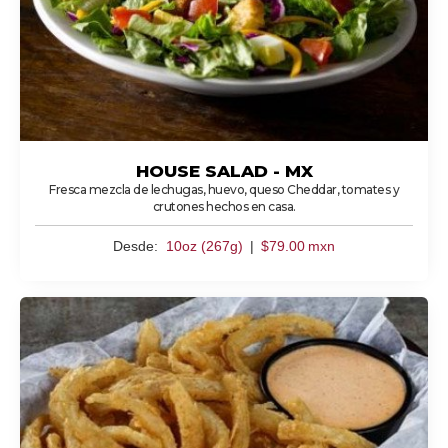
HOUSE SALAD - MX
Fresca mezcla de lechugas, huevo, queso Cheddar, tomates y
crutones hechos en casa.
Desde:
10oz (267g)
|
$
79.00
mxn