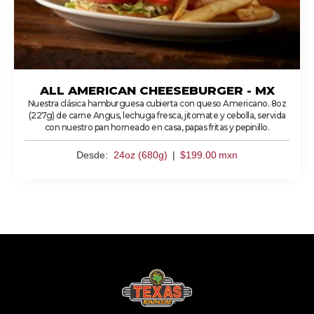
ALL AMERICAN CHEESEBURGER - MX
Nuestra clásica hamburguesa cubierta con queso Americano. 8oz
(227g) de carne Angus, lechuga fresca, jitomate y cebolla, servida
con nuestro pan horneado en casa, papas fritas y pepinillo.
Desde:
24oz (680g)
|
$
199.00
mxn