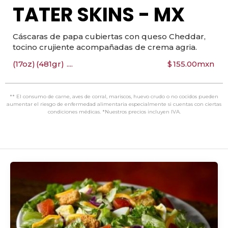
TATER SKINS - MX
Cáscaras de papa cubiertas con queso Cheddar,
tocino crujiente acompañadas de crema agria.
(17oz)
(481gr)
....
$
155.00
mxn
** El consumo de carne, aves de corral, mariscos, huevo crudo o no cocidos pueden
aumentar el riesgo de enfermedad alimentaria especialmente si cuentas con ciertas
condiciones médicas. *Nuestros precios incluyen IVA.