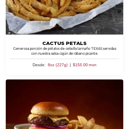
CACTUS PETALS
Generosa porción de pétalos de cebolla tamaño TEXAS servidas
con nuestra salsa cajún de rábano picante.
Desde:
8oz (227g)
|
$
155.00
mxn