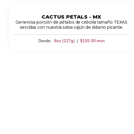
CACTUS PETALS - MX
Generosa porción de pétalos de cebolla tamaño TEXAS
servidas con nuestra salsa cajún de rábano picante.
Desde:
8oz (227g)
|
$
155.00
mxn