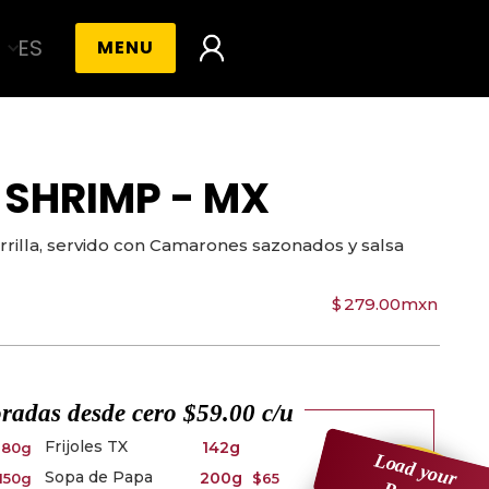
ES
MENU
 SHRIMP - MX
arrilla, servido con Camarones sazonados y salsa
$
279.00
mxn
radas desde cero $59.00 c/u
Frijoles TX
142g
180g
$69
Load your
Sopa de Papa
200g
150g
$65