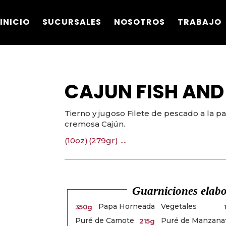
INICIO
SUCURSALES
NOSOTROS
TRABAJO
CAJUN FISH AND
Tierno y jugoso Filete de pescado a la p
cremosa Cajún.
(10oz)
(279gr)
....
Guarniciones elabo
Papa Horneada
Vegetales
350g
Puré de Camote
Puré de Manzana
215g