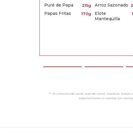
Puré de Papa
Arroz Sazonado
215g
Papas Fritas
Elote
170g
Mantequilla
** El consumo de carne, aves de corral, mariscos, huev
especialmente si cuentas con ciertas