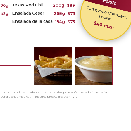
Potato
Texas Red Chili
200g
200g
$89
C
o
n q
ue
so
C
he
d
d
ar y
o
cino
Ensalada Cesar
268g
142g
$75
T
.
Ensalada de la casa
154g
$75
$40 mxn
o crudo o no cocidos pueden aumentar el riesgo de enfermedad alimentaria
 condiciones médicas. *Nuestros precios incluyen IVA.