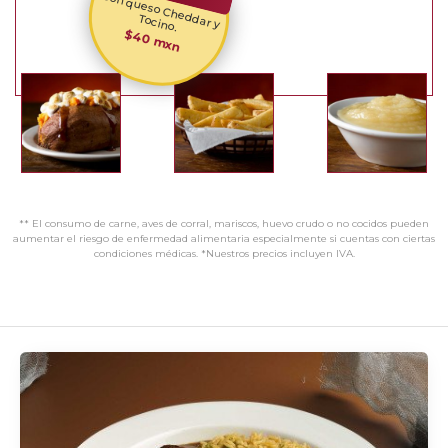
Con queso Cheddar y
Tocino.
$40 mxn
** El consumo de carne, aves de corral, mariscos, huevo crudo o no cocidos pueden
aumentar el riesgo de enfermedad alimentaria especialmente si cuentas con ciertas
condiciones médicas. *Nuestros precios incluyen IVA.