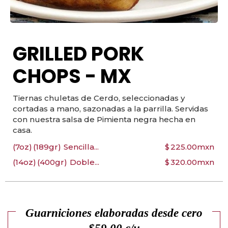
GRILLED PORK
CHOPS - MX
Tiernas chuletas de Cerdo, seleccionadas y
cortadas a mano, sazonadas a la parrilla. Servidas
con nuestra salsa de Pimienta negra hecha en
casa.
(7oz)
(189gr)
Sencilla...
$
225.00
mxn
(14oz)
(400gr)
Doble...
$
320.00
mxn
Guarniciones elaboradas desde cero