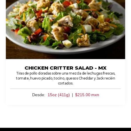
CHICKEN CRITTER SALAD - MX
Tiras de pollo doradas sobre una mezcla de lechugas frescas,
tomate, huevo picado, tocino, quesos Cheddar y Jack recién
cortados.
Desde:
15oz (411g)
|
$
215.00
mxn