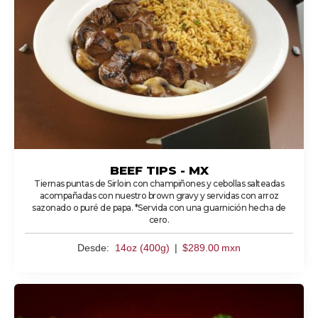
BEEF TIPS - MX
Tiernas puntas de Sirloin con champiñones y cebollas salteadas
acompañadas con nuestro brown gravy y servidas con arroz
sazonado o puré de papa. *Servida con una guarnición hecha de
cero.
Desde:
14oz (400g)
|
$
289.00
mxn