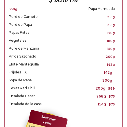
$59.00 c/u
Papa Horneada
350g
Puré de Camote
215g
Puré de Papa
215g
Papas Fritas
170g
Vegetales
180g
Puré de Manzana
150g
Arroz Sazonado
200g
Elote Mantequilla
142g
Frijoles TX
142g
Sopa de Papa
200g
Texas Red Chili
200g
$89
Ensalada Cesar
268g
$75
Ensalada de la casa
154g
$75
Load your
Potato