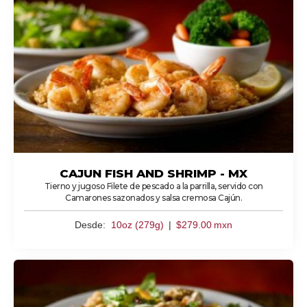
CAJUN FISH AND SHRIMP - MX
Tierno y jugoso Filete de pescado a la parrilla, servido con
Camarones sazonados y salsa cremosa Cajún.
Desde:
10oz (279g)
|
$
279.00
mxn