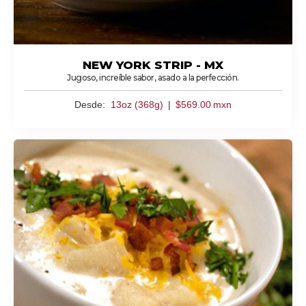
NEW YORK STRIP - MX
Jugoso, increíble sabor, asado a la perfección.
Desde:
13oz (368g)
|
$
569.00
mxn