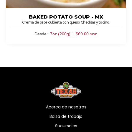
BAKED POTATO SOUP - MX
Crema de papa cubierta con queso Cheddar y tocino.
Desde:
7oz (200g)
|
$
69.00
mxn
Acerca de nosotros
Bolsa de trabajo
Sucursales