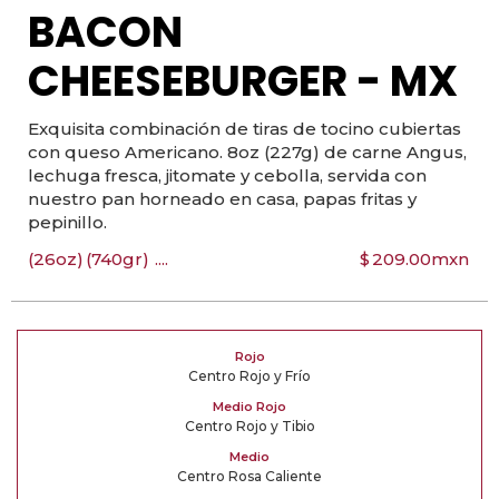
BACON
CHEESEBURGER - MX
Exquisita combinación de tiras de tocino cubiertas
con queso Americano. 8oz (227g) de carne Angus,
lechuga fresca, jitomate y cebolla, servida con
nuestro pan horneado en casa, papas fritas y
pepinillo.
(26oz)
(740gr)
....
$
209.00
mxn
Rojo
Centro Rojo y Frío
Medio Rojo
Centro Rojo y Tibio
Medio
Centro Rosa Caliente