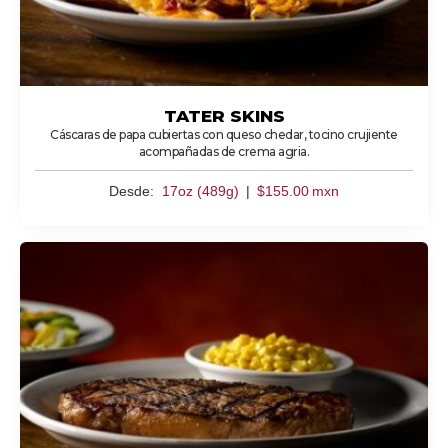
TATER SKINS
Cáscaras de papa cubiertas con queso chedar, tocino crujiente
acompañadas de crema agria.
Desde:
17oz (489g)
|
$
155.00
mxn