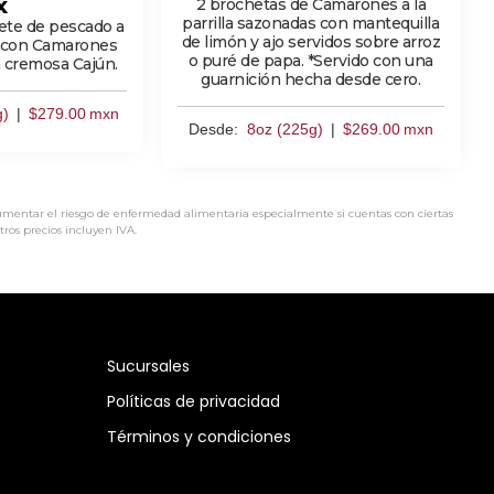
2 brochetas de Camarones a la
X
parrilla sazonadas con mantequilla
lete de pescado a
de limón y ajo servidos sobre arroz
do con Camarones
o puré de papa. *Servido con una
a cremosa Cajún.
guarnición hecha desde cero.
g)
|
$
279.00
mxn
Desde:
8oz (225g)
|
$
269.00
mxn
aumentar el riesgo de enfermedad alimentaria especialmente si cuentas con ciertas
ros precios incluyen IVA.
Sucursales
Políticas de privacidad
Términos y condiciones