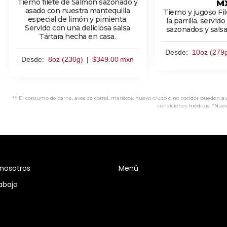
Tierno filete de Salmón sazonado y
M
asado con nuestra mantequilla
Tierno y jugoso Fi
especial de limón y pimienta.
la parrilla, servi
Servido con una deliciosa salsa
sazonados y sals
Tártara hecha en casa.
Desde:
10oz (279
Desde:
8oz (230g)
|
$
349.00
mxn
** El consumo de carne, aves de corral, mariscos, huevo crudo o no cocidos pueden 
condiciones médicas. *Nuest
nosotros
Menú
abajo